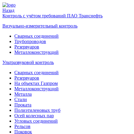
Назад
Контроль с учётом требований ПАО Транснефть
Визуально-измерительный контроль
Cварных соединений
Трубопроводов
Резервуаров
Металлоконструкций
Ультразвуковой контроль
Cварных соединений
Резервуаров
На объектах Газпром
Металлоконструкций
Металла
Стали
Проката
Полиэтиленовых труб
Осей колесных пар
Угловых соединений
Рельсов
Поковок