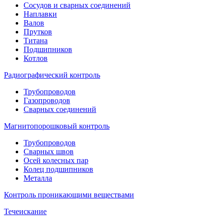
Сосудов и сварных соединений
Наплавки
Валов
Прутков
Титана
Подшипников
Котлов
Радиографический контроль
Трубопроводов
Газопроводов
Сварных соединений
Магнитопорошковый контроль
Трубопроводов
Сварных швов
Осей колесных пар
Колец подшипников
Металла
Контроль проникающими веществами
Течеискание