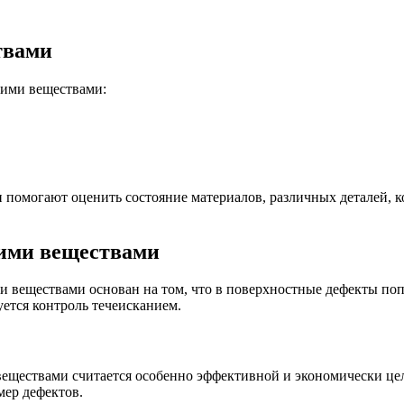
твами
щими веществами:
могают оценить состояние материалов, различных деталей, ко
ими веществами
еществами основан на том, что в поверхностные дефекты попа
уется контроль течеисканием.
еществами считается особенно эффективной и экономически це
мер дефектов.