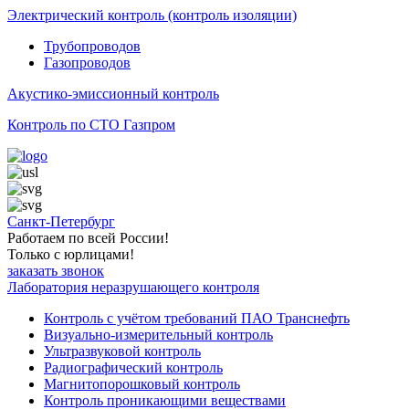
Электрический контроль (контроль изоляции)
Трубопроводов
Газопроводов
Акустико-эмиссионный контроль
Контроль по СТО Газпром
Санкт-Петербург
Работаем по всей России!
Только с юрлицами!
заказать звонок
Лаборатория неразрушающего контроля
Контроль с учётом требований ПАО Транснефть
Визуально-измерительный контроль
Ультразвуковой контроль
Радиографический контроль
Магнитопорошковый контроль
Контроль проникающими веществами