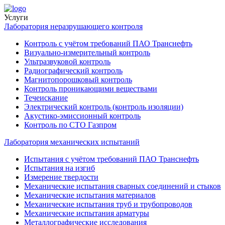
Услуги
Лаборатория неразрушающего контроля
Контроль с учётом требований ПАО Транснефть
Визуально-измерительный контроль
Ультразвуковой контроль
Радиографический контроль
Магнитопорошковый контроль
Контроль проникающими веществами
Течеискание
Электрический контроль (контроль изоляции)
Акустико-эмиссионный контроль
Контроль по СТО Газпром
Лаборатория механических испытаний
Испытания с учётом требований ПАО Транснефть
Испытания на изгиб
Измерение твердости
Механические испытания сварных соединений и стыков
Механические испытания материалов
Механические испытания труб и трубопроводов
Механические испытания арматуры
Металлографические исследования