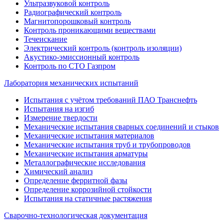
Ультразвуковой контроль
Радиографический контроль
Магнитопорошковый контроль
Контроль проникающими веществами
Течеискание
Электрический контроль (контроль изоляции)
Акустико-эмиссионный контроль
Контроль по СТО Газпром
Лаборатория механических испытаний
Испытания с учётом требований ПАО Транснефть
Испытания на изгиб
Измерение твердости
Механические испытания сварных соединений и стыков
Механические испытания материалов
Механические испытания труб и трубопроводов
Механические испытания арматуры
Металлографические исследования
Химический анализ
Определение ферритной фазы
Определение коррозийной стойкости
Испытания на статичные растяжения
Сварочно-технологическая документация