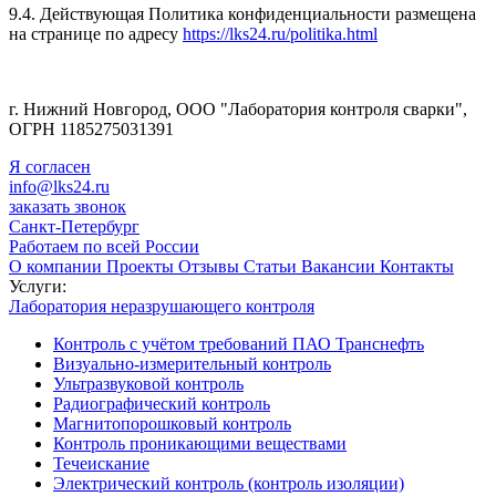
9.4. Действующая Политика конфиденциальности размещена
на странице по адресу
https://lks24.ru/politika.html
г. Нижний Новгород, ООО "Лаборатория контроля сварки",
ОГРН 1185275031391
Я согласен
info@lks24.ru
заказать звонок
Санкт-Петербург
Работаем по всей России
О компании
Проекты
Отзывы
Статьи
Вакансии
Контакты
Услуги:
Лаборатория неразрушающего контроля
Контроль с учётом требований ПАО Транснефть
Визуально-измерительный контроль
Ультразвуковой контроль
Радиографический контроль
Магнитопорошковый контроль
Контроль проникающими веществами
Течеискание
Электрический контроль (контроль изоляции)